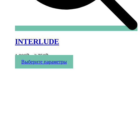
INTERLUDE
1 800
₽
–
3 750
₽
Этот
Выберите параметры
товар
имеет
несколько
вариаций.
Опции
можно
выбрать
на
странице
товара.