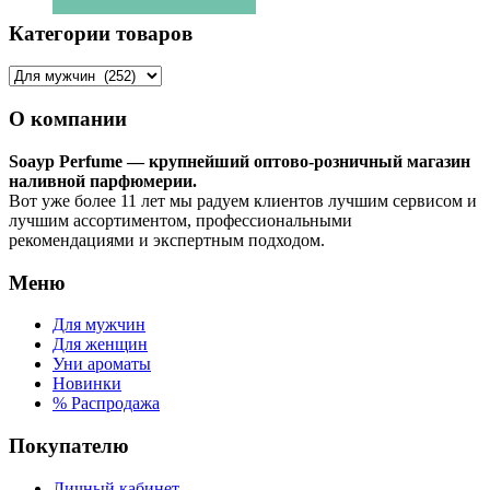
товар
имеет
Категории товаров
несколько
вариаций.
Опции
можно
О компании
выбрать
на
Soayp Perfume — крупнейший оптово-розничный магазин
странице
наливной парфюмерии.
товара.
Вот уже более 11 лет мы радуем клиентов лучшим сервисом и
лучшим ассортиментом, профессиональными
рекомендациями и экспертным подходом.
Меню
Для мужчин
Для женщин
Уни ароматы
Новинки
% Распродажа
Покупателю
Личный кабинет