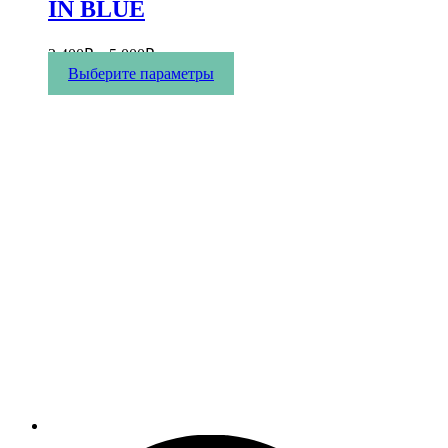
IN BLUE
2 400
₽
–
5 000
₽
Этот
Выберите параметры
товар
имеет
несколько
вариаций.
Опции
можно
выбрать
на
странице
товара.