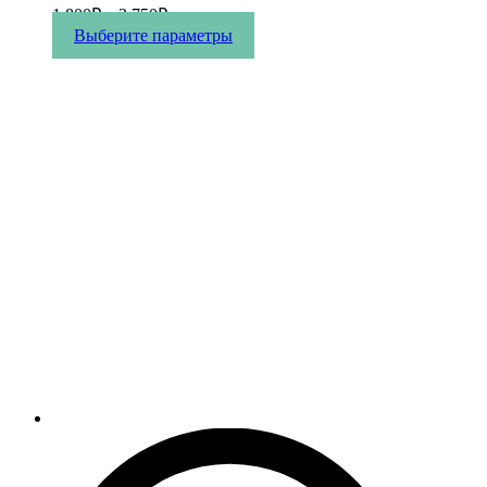
1 800
₽
–
3 750
₽
Этот
Выберите параметры
товар
имеет
несколько
вариаций.
Опции
можно
выбрать
на
странице
товара.