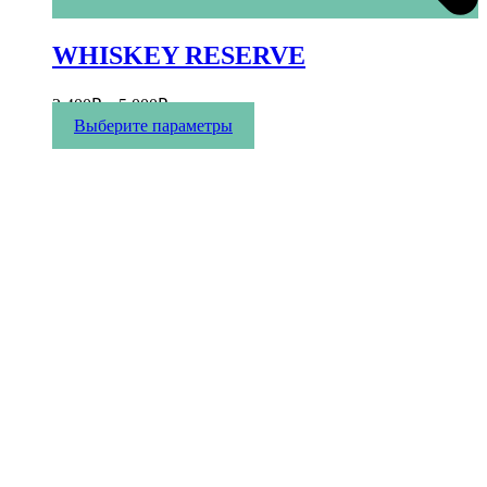
WHISKEY RESERVE
2 400
₽
–
5 000
₽
Этот
Выберите параметры
товар
имеет
несколько
вариаций.
Опции
можно
выбрать
на
странице
товара.