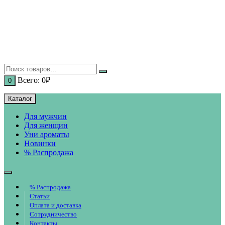
Перейти
к
содержимому
Всего:
0
₽
0
Каталог
Для мужчин
Для женщин
Уни ароматы
Новинки
% Распродажа
% Распродажа
Статьи
Оплата и доставка
Сотрудничество
Контакты