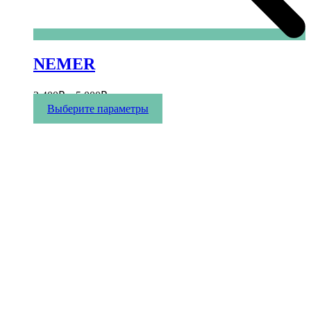
NEMER
2 400
₽
–
5 000
₽
Этот
Выберите параметры
товар
имеет
несколько
вариаций.
Опции
можно
выбрать
на
странице
товара.