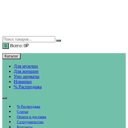
Перейти
к
содержимому
Всего:
0
₽
0
Каталог
Для мужчин
Для женщин
Уни ароматы
Новинки
% Распродажа
% Распродажа
Статьи
Оплата и доставка
Сотрудничество
Контакты