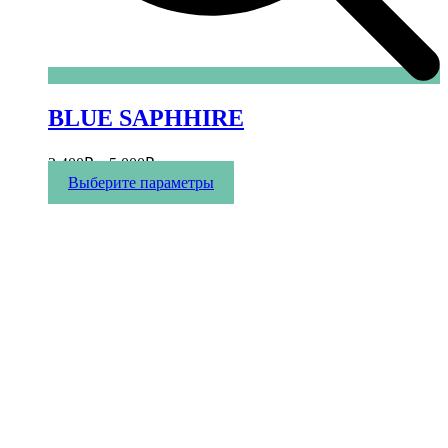
BLUE SAPHHIRE
2 400
₽
–
5 000
₽
Этот
Выберите параметры
товар
имеет
несколько
вариаций.
Опции
можно
выбрать
на
странице
товара.