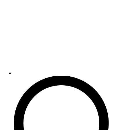
можно
выбрать
на
странице
товара.