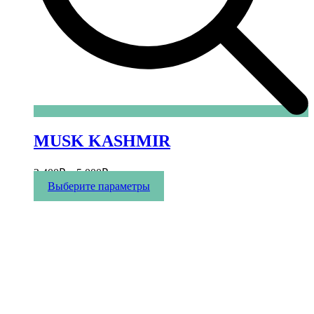
MUSK KASHMIR
2 400
₽
–
5 000
₽
Этот
Выберите параметры
товар
имеет
несколько
вариаций.
Опции
можно
выбрать
на
странице
товара.