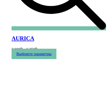
AURICA
3 000
₽
–
6 250
₽
Этот
Выберите параметры
товар
имеет
несколько
вариаций.
Опции
можно
выбрать
на
странице
товара.