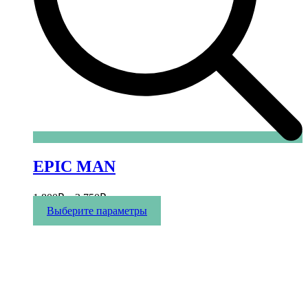
EPIC MAN
1 800
₽
–
3 750
₽
Этот
Выберите параметры
товар
имеет
несколько
вариаций.
Опции
можно
выбрать