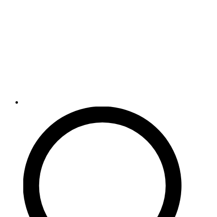
на
странице
товара.