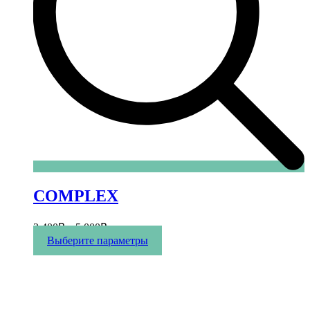
COMPLEX
2 400
₽
–
5 000
₽
Этот
Выберите параметры
товар
имеет
несколько
вариаций.
Опции