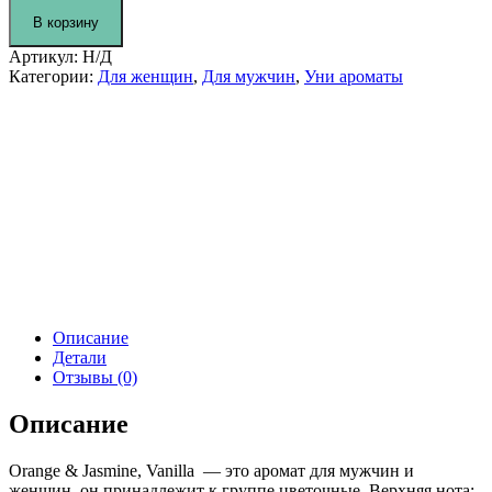
&
В корзину
JASMINE,
VANILLA
Артикул:
Н/Д
FOR
Категории:
Для женщин
,
Для мужчин
,
Уни ароматы
UNI
Описание
Детали
Отзывы (0)
Описание
Orange & Jasmine, Vanilla — это аромат для мужчин и
женщин, он принадлежит к группе цветочные. Верхняя нота: