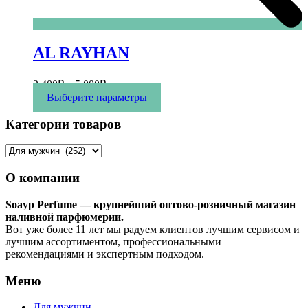
AL RAYHAN
2 400
₽
–
5 000
₽
Этот
Выберите параметры
товар
имеет
Категории товаров
несколько
вариаций.
Опции
можно
О компании
выбрать
на
Soayp Perfume — крупнейший оптово-розничный магазин
странице
наливной парфюмерии.
товара.
Вот уже более 11 лет мы радуем клиентов лучшим сервисом и
лучшим ассортиментом, профессиональными
рекомендациями и экспертным подходом.
Меню
Для мужчин