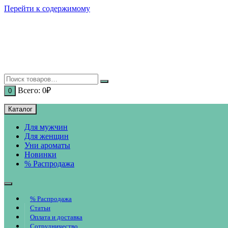
Перейти к содержимому
Всего:
0
₽
0
Каталог
Для мужчин
Для женщин
Уни ароматы
Новинки
% Распродажа
% Распродажа
Статьи
Оплата и доставка
Сотрудничество