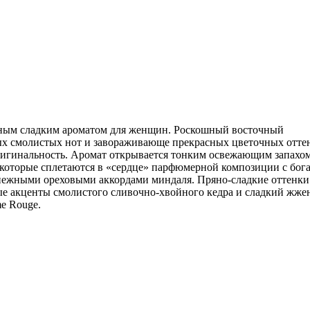
чным сладким ароматом для женщин. Роскошный восточный
х смолистых нот и завораживающе прекрасных цветочных оттен
ригинальность. Аромат открывается тонким освежающим запахо
которые сплетаются в «сердце» парфюмерной композиции с бог
нежными ореховыми аккордами миндаля. Пряно-сладкие оттенки
ные акценты смолистого сливочно-хвойного кедра и сладкий жж
e Rouge.