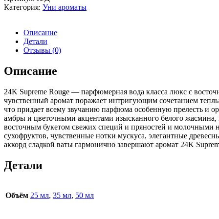
Категория:
Уни ароматы
Описание
Детали
Отзывы (0)
Описание
24K Supreme Rouge — парфюмерная вода класса люкс с восто
чувственный аромат поражает интригующим сочетанием теплы
что придает всему звучанию парфюма особенную прелесть и о
амбры и цветочными акцентами изысканного белого жасмина, 
восточным букетом свежих специй и пряностей и молочными 
сухофруктов, чувственные нотки мускуса, элегантные древес
аккорд сладкой ваты гармонично завершают аромат 24K Suprem
Детали
Объём
25 мл
,
35 мл
,
50 мл